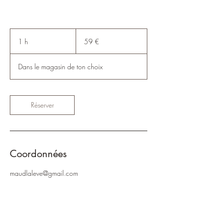
59
euros
1 h
1
59 €
Dans le magasin de ton choix
Réserver
Coordonnées
maudlaleve@gmail.com